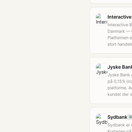
Interactiv
Interactive 
Danmark — 0
Platformen e
stort handel
Jyske Ban
Jyske Bank e
på 0,15% (no
platforme. A
kunder der vi
Sydbank
S
Sydbank er e
Kurtagen på