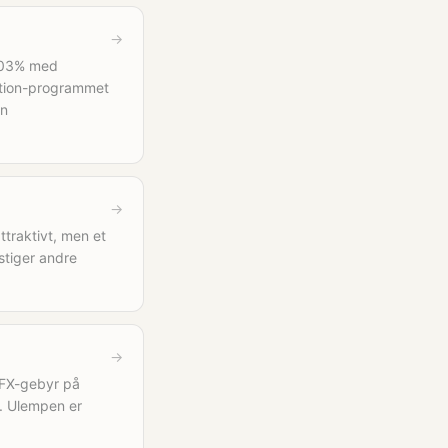
→
,03% med
ection-programmet
en
→
ttraktivt, men et
stiger andre
→
 FX-gebyr på
R. Ulempen er