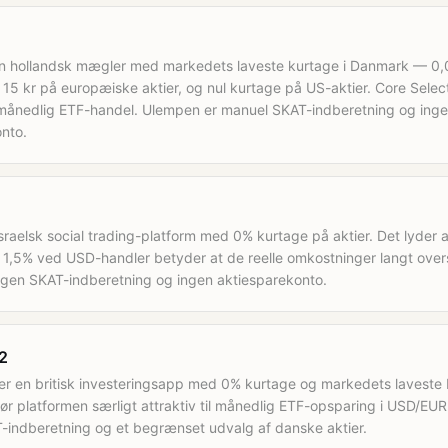
n hollandsk mægler med markedets laveste kurtage i Danmark — 0
15 kr på europæiske aktier, og nul kurtage på US-aktier. Core Sel
 månedlig ETF-handel. Ulempen er manuel SKAT-indberetning og ing
nto.
israelsk social trading-platform med 0% kurtage på aktier. Det lyder a
1,5% ved USD-handler betyder at de reelle omkostninger langt over
ngen SKAT-indberetning og ingen aktiesparekonto.
2
er en britisk investeringsapp med 0% kurtage og markedets laveste
ør platformen særligt attraktiv til månedlig ETF-opsparing i USD/EU
-indberetning og et begrænset udvalg af danske aktier.