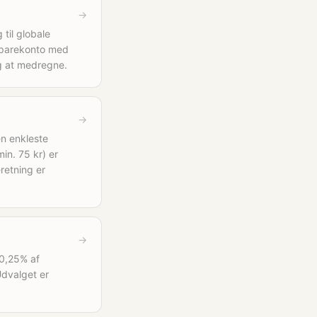
→
til globale
esparekonto med
g at medregne.
→
en enkleste
in. 75 kr) er
retning er
→
 0,25% af
Udvalget er