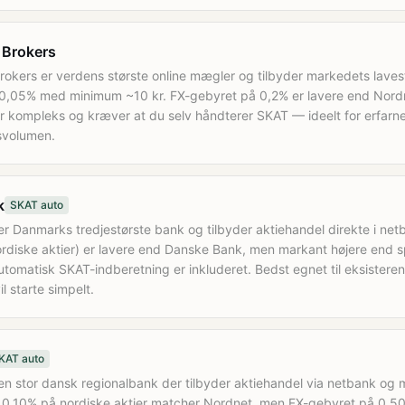
e Brokers
Brokers er verdens største online mægler og tilbyder markedets laves
,05% med minimum ~10 kr. FX-gebyret på 0,2% er lavere end Nord
r kompleks og kræver at du selv håndterer SKAT — ideelt for erfarn
svolumen.
k
SKAT auto
r Danmarks tredjestørste bank og tilbyder aktiehandel direkte i ne
rdiske aktier) er lavere end Danske Bank, men markant højere end s
utomatisk SKAT-indberetning er inkluderet. Bedst egnet til eksister
l starte simpelt.
KAT auto
n stor dansk regionalbank der tilbyder aktiehandel via netbank og 
 0,10% på nordiske aktier matcher Nordnet, men FX-gebyret på 0,5