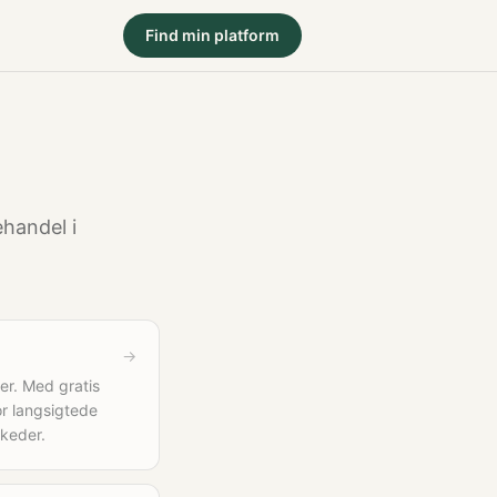
Find min platform
ehandel i
→
er. Med gratis
or langsigtede
rkeder.