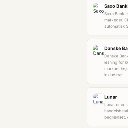
Saxo Bank
Saxo Bank er
markeder. Cl
automatisk 
Danske Ba
Danske Bank 
løsning for 
markant høje
inkluderet.
Lunar
Lunar er en
handelsbeløb
begrænset, 