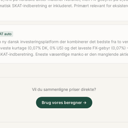
matisk SKAT-indberetning er inkluderet. Primært relevant for eksist
AT auto
 ny dansk investeringsplatform der kombinerer det bedste fra to ve
aveste kurtage (0,07% DK, 0% US) og det laveste FX-gebyr (0,07%) 
SKAT-indberetning. Eneste væsentlige manko er den manglende akti
Vil du sammenligne priser direkte?
Brug vores beregner →