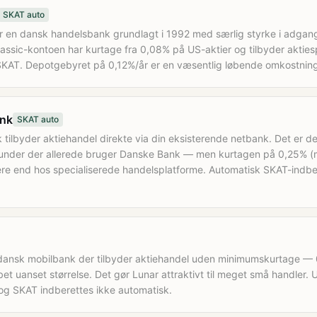
SKAT auto
 en dansk handelsbank grundlagt i 1992 med særlig styrke i adgang 
assic-kontoen har kurtage fra 0,08% på US-aktier og tilbyder akti
SKAT. Depotgebyret på 0,12%/år er en væsentlig løbende omkostnin
nk
SKAT auto
tilbyder aktiehandel direkte via din eksisterende netbank. Det er d
kunder der allerede bruger Danske Bank — men kurtagen på 0,25% (m
re end hos specialiserede handelsplatforme. Automatisk SKAT-indbe
 dansk mobilbank der tilbyder aktiehandel uden minimumskurtage —
et uanset størrelse. Det gør Lunar attraktivt til meget små handler. 
og SKAT indberettes ikke automatisk.