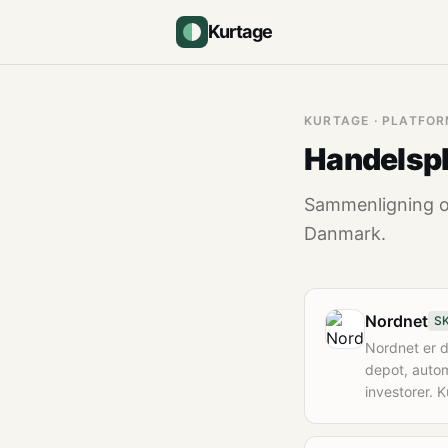
Kurtage
KURTAGE · PLATFO
Handelsp
Sammenligning o
Danmark.
Nordnet
SK
Nordnet er d
depot, autom
investorer. 