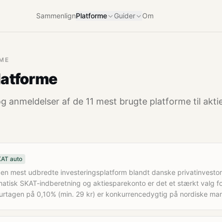
Sammenlign
Platforme
Guider
Om
RME
latforme
g anmeldelser af de
11
mest brugte platforme til akti
AT auto
en mest udbredte investeringsplatform blandt danske privatinvestor
atisk SKAT-indberetning og aktiesparekonto er det et stærkt valg f
Kurtagen på 0,10% (min. 29 kr) er konkurrencedygtig på nordiske ma