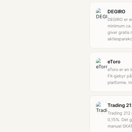
DEGIRO
DEGIRO er e
minimum ca. 
giver gratis
aktiespareko
eToro
eToro er en 
FX-gebyr på 
platforme. I
Trading 21
Trading 212 
0,15%. Det g
manuel SKAT