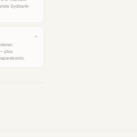
erende Sydbank-
→
rdener:
— plus
esparekonto.