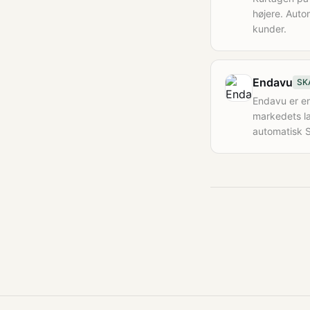
højere. Auto
kunder.
Endavu
SK
Endavu er en
markedets l
automatisk 