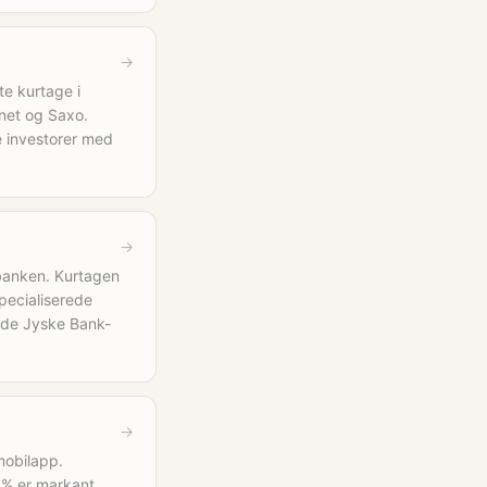
→
te kurtage i
net og Saxo.
e investorer med
→
tbanken. Kurtagen
pecialiserede
ende Jyske Bank-
→
mobilapp.
0% er markant